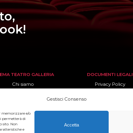
to,
book!
NEMA TEATRO GALLERIA
DOCUMENTI LEGALI
Chi siamo
Privacy Policy
Stagione 2025/26
Cookies Policy
Gestisci Consenso
News
per memorizzare e/o
ci permetterà di
o sito. Non
Accetta
ratteristiche e