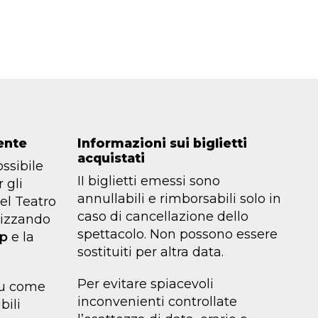
ente
Informazioni sui biglietti
acquistati
ssibile
II biglietti emessi sono
 gli
annullabili e rimborsabili solo in
del Teatro
caso di cancellazione dello
lizzando
spettacolo. Non possono essere
pp
e la
sostituiti per altra data.
Per evitare spiacevoli
 su come
inconvenienti controllate
bili