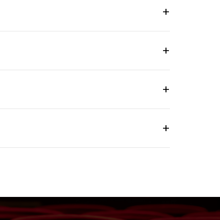
uesti casi, l’ingresso implica
ietto non viene rimborsato.