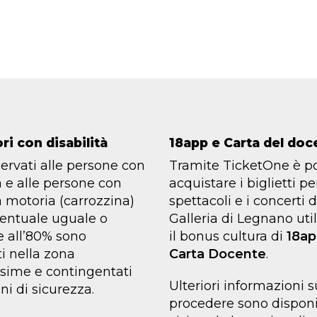
ri con disabilità
18app e Carta del doc
iservati alle persone con
Tramite TicketOne è po
à e alle persone con
acquistare i biglietti per
à motoria (carrozzina)
spettacoli e i concerti 
entuale uguale o
Galleria di Legnano uti
e all’80% sono
il bonus cultura di
18a
i nella zona
Carta Docente
.
ssime e contingentati
Ulteriori informazioni
ni di sicurezza.
procedere sono disponi