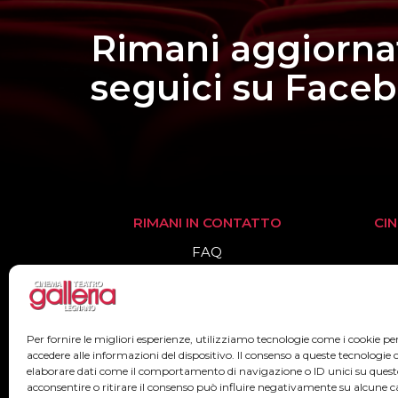
Rimani aggiorna
seguici su Face
RIMANI IN CONTATTO
CI
FAQ
Informazioni
Biglietteria
Per fornire le migliori esperienze, utilizziamo tecnologie come i cookie 
accedere alle informazioni del dispositivo. Il consenso a queste tecnologie 
elaborare dati come il comportamento di navigazione o ID unici su quest
acconsentire o ritirare il consenso può influire negativamente su alcune ca