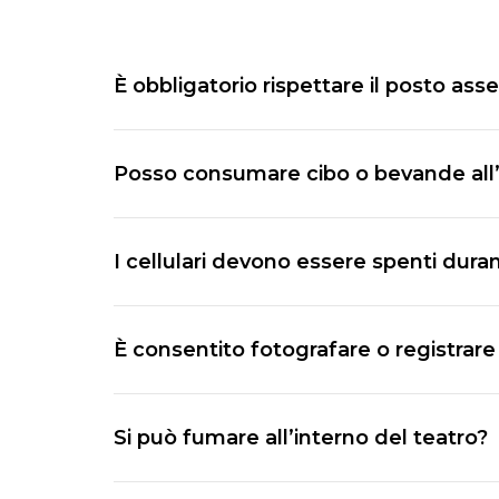
È obbligatorio rispettare il posto as
Sì. È necessario occupare esclusivamente
Posso consumare cibo o bevande all’
No, è vietato consumare cibi e bevande 
I cellulari devono essere spenti dura
Non è obbligatorio spegnerli, ma si co
È consentito fotografare o registrare
No, è vietato fotografare o filmare la 
Si può fumare all’interno del teatro?
No, è vietato fumare in tutti i locali de