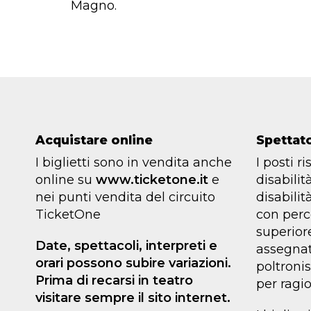
Magno.
Acquistare online
Spettato
I biglietti sono in vendita anche
I posti r
online su
www.ticketone.it
e
disabilit
nei punti vendita del circuito
disabilit
TicketOne
con perc
superior
Date, spettacoli, interpreti e
assegnat
orari possono subire variazioni.
poltroni
Prima di recarsi in teatro
per ragio
visitare sempre il sito internet.