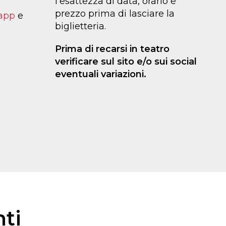
l’esattezza di data, orario e
prezzo prima di lasciare la
app
e
biglietteria.
Prima di recarsi in teatro
verificare sul sito e/o sui social
eventuali variazioni.
ti