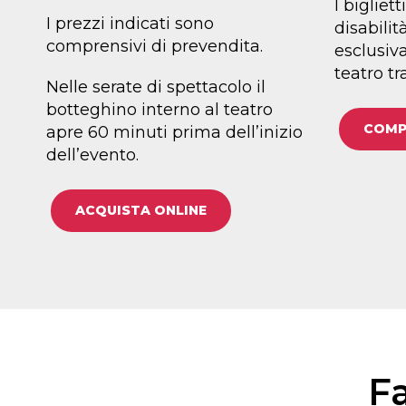
I bigliet
I prezzi indicati sono
disabilit
comprensivi di prevendita.
esclusiv
teatro tr
Nelle serate di spettacolo il
botteghino interno al teatro
COMPI
apre 60 minuti prima dell’inizio
dell’evento.
ACQUISTA ONLINE
F