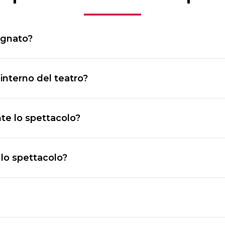
segnato?
 il posto indicato sul biglietto, anche se altri post
interno del teatro?
all’interno della sala.
nte lo spettacolo?
nsiglia di mantenerli in modalità silenziosa per no
 lo spettacolo?
rappresentazione.
l teatro, comprese le sigarette elettroniche.