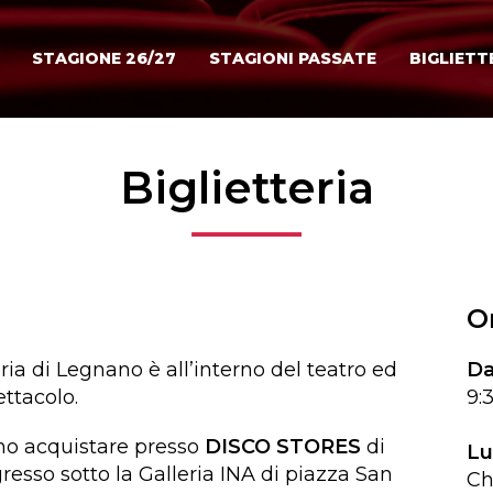
STAGIONE 26/27
STAGIONI PASSATE
BIGLIETT
Biglietteria
O
eria di Legnano è all’interno del teatro ed
Da
ettacolo.
9:3
sono acquistare presso
DISCO STORES
di
Lu
gresso sotto la Galleria INA di piazza San
Ch