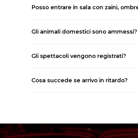
Posso entrare in sala con zaini, ombre
No, per motivi di sicurezza non è conse
Gli animali domestici sono ammessi?
No, non è consentito l’accesso agli a
Gli spettacoli vengono registrati?
Alcuni spettacoli contrassegnati dal si
Cosa succede se arrivo in ritardo?
l’autorizzazione all’utilizzo della prop
Dopo 10 minuti dall’inizio dello spettac