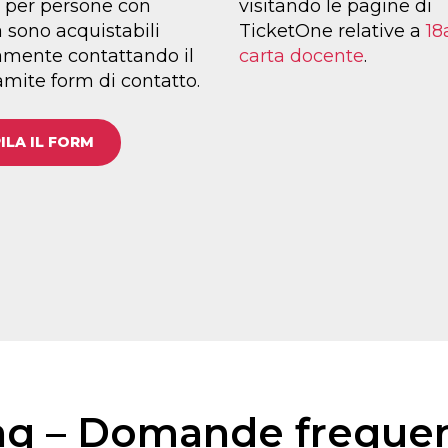
ti per persone con
visitando le pagine di
à sono acquistabili
TicketOne relative a
18
amente contattando il
carta docente
.
amite form di contatto.
LA IL FORM
aq – Domande frequen