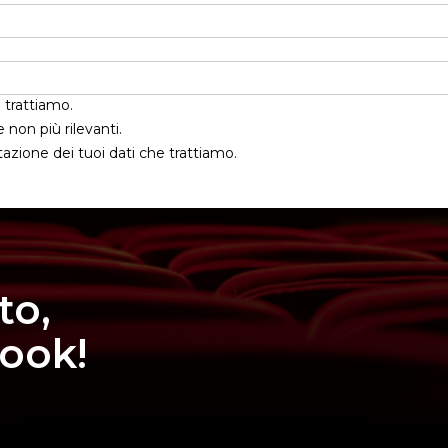
 trattiamo.
e non più rilevanti.
tazione dei tuoi dati che trattiamo.
to,
book!