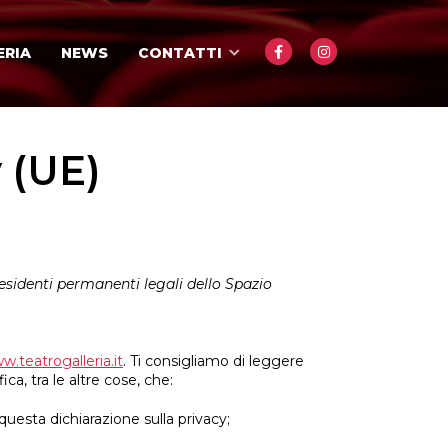
ERIA
NEWS
CONTATTI
 (UE)
 residenti permanenti legali dello Spazio
w.teatrogalleria.it
. Ti consigliamo di leggere
ca, tra le altre cose, che:
esta dichiarazione sulla privacy;