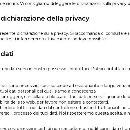
e sicuro. Vi consigliamo di leggere le dichiarazioni sulla privacy di 
ichiarazione della privacy
a presente dichiarazione sulla privacy. Si raccomanda di consultar
noltre, ti informeremo attivamente laddove possibile.
 dati
i dati sono in nostro possesso, contattaci. Potrai contattarci us
ersonali sono necessari, cosa succede ad essi, quanto a lungo verr
ai tuoi dati personali dei quali siamo a conoscenza.
re, correggere, cancellare o bloccare i tuoi dati personali quando lo d
ilità del sito web, per favore non esitare a contattarci.
 richiedere tutti i tuoi dati dal controllore e trasferirli tutti quanti ad
ne verso il processo dei tuoi dati. Noi rispetteremo questa scelta, a 
ei, così da essere certi di non cancellare o modificare i dati di u