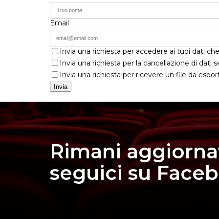
Email
Invia una richiesta per accedere ai tuoi dati che
Invia una richiesta per la cancellazione di dati s
Invia una richiesta per ricevere un file da espor
Rimani aggiorna
seguici su Face