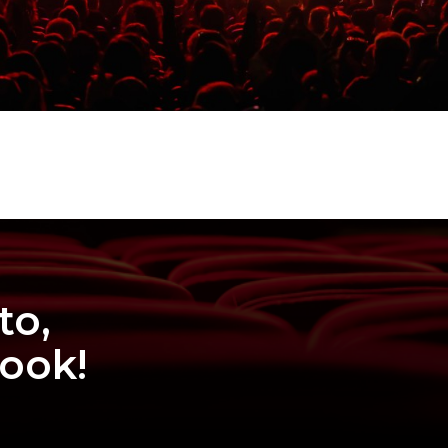
to,
book!