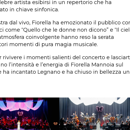
ebre artista esibirsi in un repertorio che ha
tato in chiave sinfonica.
a dal vivo, Fiorella ha emozionato il pubblico con
ici come “Quello che le donne non dicono” e “Il cie
l’atmosfera coinvolgente hanno reso la serata
atori momenti di pura magia musicale.
r rivivere i momenti salienti del concerto e lasciart
o l’intensità e l’energia di Fiorella Mannoia sul
che ha incantato Legnano e ha chiuso in bellezza u