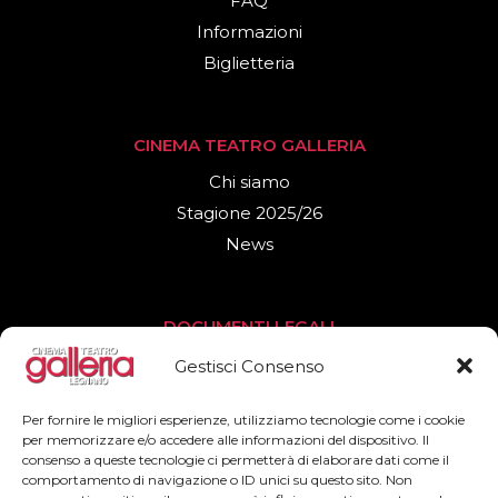
FAQ
Informazioni
Biglietteria
CINEMA TEATRO GALLERIA
Chi siamo
Stagione 2025/26
News
DOCUMENTI LEGALI
Privacy Policy
Gestisci Consenso
Cookies Policy
Per fornire le migliori esperienze, utilizziamo tecnologie come i cookie
per memorizzare e/o accedere alle informazioni del dispositivo. Il
consenso a queste tecnologie ci permetterà di elaborare dati come il
SEGUICI
comportamento di navigazione o ID unici su questo sito. Non