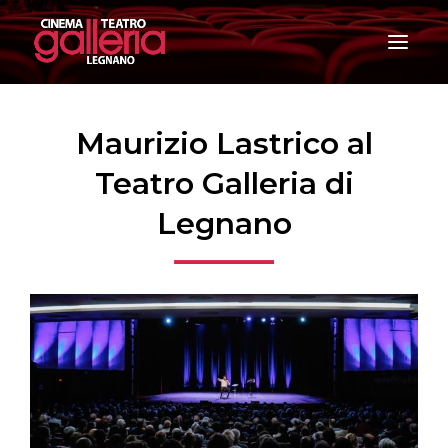
T
o
g
g
l
e
Maurizio Lastrico al
n
a
Teatro Galleria di
v
i
Legnano
g
a
t
i
o
n