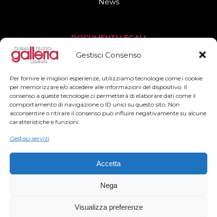
News
DOCUMENTI LEGALI
Privacy Policy
Gestisci Consenso
Cookies Policy
Per fornire le migliori esperienze, utilizziamo tecnologie come i cookie
per memorizzare e/o accedere alle informazioni del dispositivo. Il
consenso a queste tecnologie ci permetterà di elaborare dati come il
SEGUICI
comportamento di navigazione o ID unici su questo sito. Non
acconsentire o ritirare il consenso può influire negativamente su alcune
Facebook
caratteristiche e funzioni.
Instagram
Gestisci servizi
Accetta
Nega
2022© Teatro Cinema Galleria – All Rights Reserved
Visualizza preferenze
– Powered by
Officinaidee adv