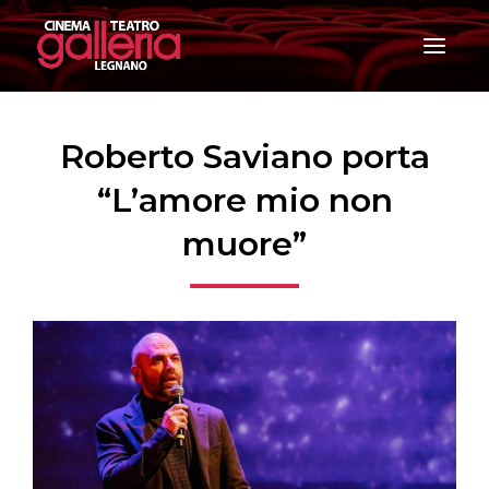
T
o
g
g
l
e
Roberto Saviano porta
n
a
“L’amore mio non
v
i
muore”
g
a
t
i
o
n