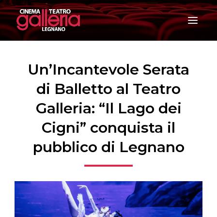
T
o
g
g
l
e
Un’Incantevole Serata
n
a
di Balletto al Teatro
v
i
Galleria: “Il Lago dei
g
a
Cigni” conquista il
t
i
pubblico di Legnano
o
n