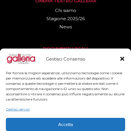
CINEMA TEATRO GALLERIA
Chi siamo
Stagione 2025/26
News
DOCUMENTI LEGALI
Privacy Policy
Gestisci Consenso
Cookies Policy
Per fornire le migliori esperienze, utilizziamo tecnologie come i cookie
per memorizzare e/o accedere alle informazioni del dispositivo. Il
consenso a queste tecnologie ci permetterà di elaborare dati come il
SEGUICI
comportamento di navigazione o ID unici su questo sito. Non
acconsentire o ritirare il consenso può influire negativamente su alcune
Facebook
caratteristiche e funzioni.
Instagram
Gestisci servizi
Accetta