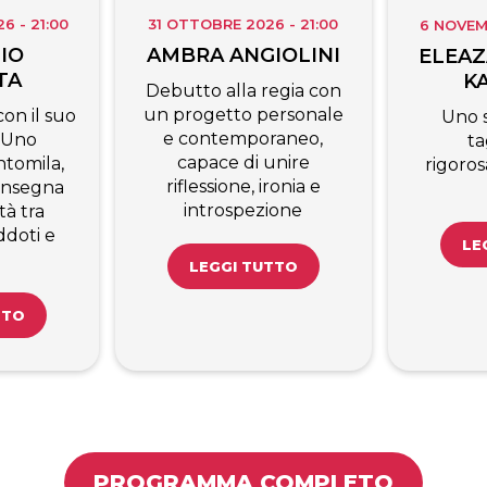
 - 21:00
31 OTTOBRE 2026 - 21:00
6 NOVEM
IO
AMBRA ANGIOLINI
ELEAZ
TA
K
Debutto alla regia con
un progetto personale
on il suo
Uno 
e contemporaneo,
 Uno
ta
capace di unire
tomila,
rigoro
riflessione, ironia e
’insegna
introspezione
tà tra
ddoti e
LE
LEGGI TUTTO
TTO
PROGRAMMA COMPLETO