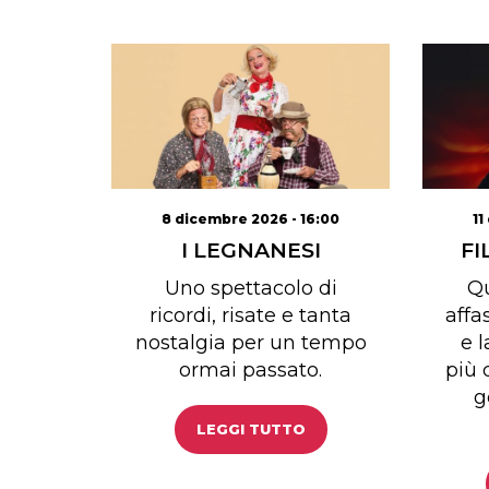
11
8 dicembre 2026 - 16:00
FI
I LEGNANESI
Qu
Uno spettacolo di
affa
ricordi, risate e tanta
e 
nostalgia per un tempo
più 
ormai passato.
g
LEGGI TUTTO