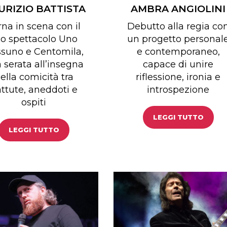
URIZIO BATTISTA
AMBRA ANGIOLINI
rna in scena con il
Debutto alla regia co
o spettacolo Uno
un progetto personal
suno e Centomila,
e contemporaneo,
 serata all’insegna
capace di unire
ella comicità tra
riflessione, ironia e
ttute, aneddoti e
introspezione
ospiti
LEGGI TUTTO
LEGGI TUTTO