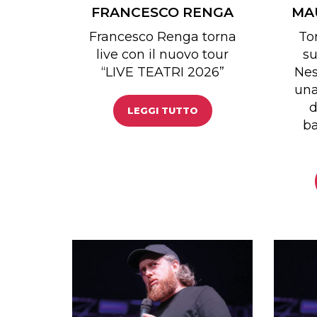
FRANCESCO RENGA
MA
Francesco Renga torna
To
live con il nuovo tour
su
“LIVE TEATRI 2026”
Nes
una
d
LEGGI TUTTO
ba