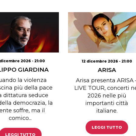
 dicembre 2026 - 21:00
12 dicembre 2026 - 21:00
LIPPO GIARDINA
ARISA
ando la violenza
Arisa presenta ARISA 
scina più della pace
LIVE TOUR, concerti n
la dittatura seduce
2026 nelle più
della democrazia, la
importanti città
ente soffre, ma il
italiane.
comico...
LEGGI TUTTO
LEGGI TUTTO