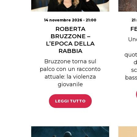
21
14 novembre 2026 - 21:00
F
ROBERTA
BRUZZONE –
Uno
L’EPOCA DELLA
RABBIA
quot
Bruzzone torna sul
d
palco con un racconto
sc
attuale: la violenza
bass
giovanile
LEGGI TUTTO