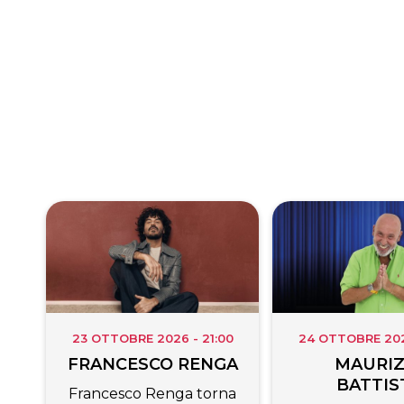
i
b
l
s
e
v
o
A
n
i
o
p
g
d
k
p
e
i
r
23 OTTOBRE 2026 - 21:00
24 OTTOBRE 2026
FRANCESCO RENGA
MAURIZ
BATTIS
Francesco Renga torna