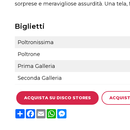
sorprese e meravigliose assurdità. Una tela, f
Biglietti
Poltronissima
Poltrone
Prima Galleria
Seconda Galleria
ACQUISTA SU DISCO STORES
ACQUIST
C
F
E
W
M
o
a
m
h
e
n
c
a
a
s
d
e
i
t
s