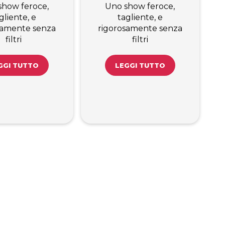
show feroce,
Uno show feroce,
gliente, e
tagliente, e
samente senza
rigorosamente senza
filtri
filtri
GGI TUTTO
LEGGI TUTTO