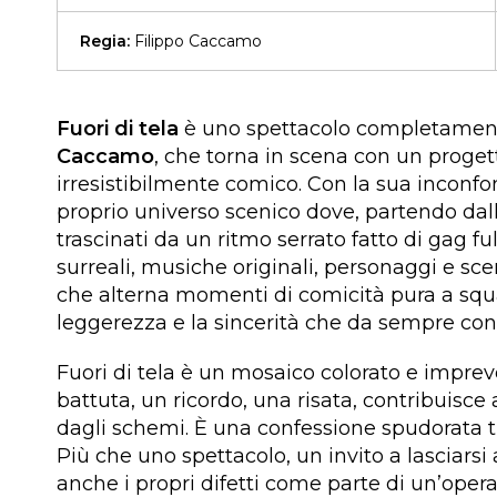
Regia:
Filippo Caccamo
Fuori di tela
è uno spettacolo completamente
Caccamo
, che torna in scena con un progett
irresistibilmente comico. Con la sua inconfon
proprio universo scenico dove, partendo dall’
trascinati da un ritmo serrato fatto di gag ful
surreali, musiche originali, personaggi e s
che alterna momenti di comicità pura a squa
leggerezza e la sincerità che da sempre cont
Fuori di tela è un mosaico colorato e impreve
battuta, un ricordo, una risata, contribuisce 
dagli schemi. È una confessione spudorata tr
Più che uno spettacolo, un invito a lasciarsi 
anche i propri difetti come parte di un’opera u