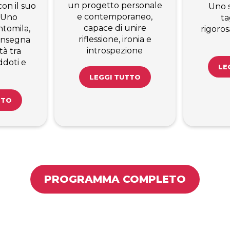
un progetto personale
on il suo
Uno 
e contemporaneo,
 Uno
ta
capace di unire
tomila,
rigoro
riflessione, ironia e
’insegna
introspezione
tà tra
ddoti e
LE
LEGGI TUTTO
TTO
PROGRAMMA COMPLETO