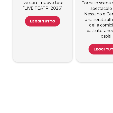
live con il nuovo tour
Torna in scena c
“LIVE TEATRI 2026”
spettacolo
Nessuno e Cen
una serata all
LEGGI TUTTO
della comici
battute, ane
ospiti
LEGGI TU