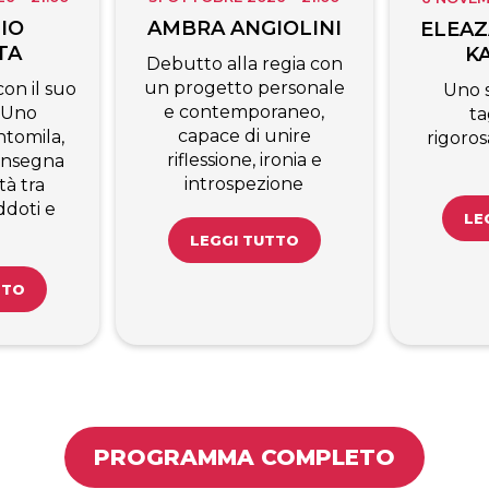
IO
AMBRA ANGIOLINI
ELEAZ
TA
K
Debutto alla regia con
un progetto personale
on il suo
Uno 
e contemporaneo,
 Uno
ta
capace di unire
tomila,
rigoro
riflessione, ironia e
’insegna
introspezione
tà tra
ddoti e
LE
LEGGI TUTTO
TTO
PROGRAMMA COMPLETO