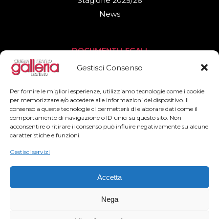
Stagione 2025/26
News
DOCUMENTI LEGALI
Privacy Policy
Gestisci Consenso
Cookies Policy
Per fornire le migliori esperienze, utilizziamo tecnologie come i cookie
per memorizzare e/o accedere alle informazioni del dispositivo. Il
consenso a queste tecnologie ci permetterà di elaborare dati come il
SEGUICI
comportamento di navigazione o ID unici su questo sito. Non
acconsentire o ritirare il consenso può influire negativamente su alcune
Facebook
caratteristiche e funzioni.
Instagram
Gestisci servizi
Accetta
Nega
2022© Teatro Cinema Galleria – All Rights Reserved