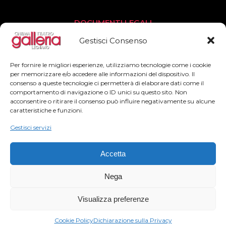
DOCUMENTI LEGALI
Privacy Policy
Gestisci Consenso
Cookies Policy
Per fornire le migliori esperienze, utilizziamo tecnologie come i cookie
per memorizzare e/o accedere alle informazioni del dispositivo. Il
consenso a queste tecnologie ci permetterà di elaborare dati come il
SEGUICI
comportamento di navigazione o ID unici su questo sito. Non
acconsentire o ritirare il consenso può influire negativamente su alcune
Facebook
caratteristiche e funzioni.
Instagram
Gestisci servizi
Accetta
Nega
2022© Teatro Cinema Galleria – All Rights Reserved
Visualizza preferenze
– Powered by
Officinaidee adv
Cookie Policy
Dichiarazione sulla Privacy