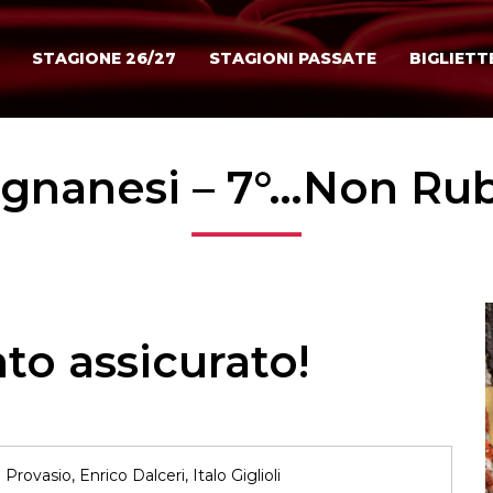
STAGIONE 26/27
STAGIONI PASSATE
BIGLIETT
egnanesi – 7°…Non Ru
to assicurato!
Provasio, Enrico Dalceri, Italo Giglioli