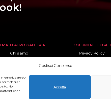
book!
NEMA TEATRO GALLERIA
DOCUMENTI LEGALI
Chi siamo
Privacy Policy
Stagione 2025/26
Cookies Policy
Gestisci Consenso
News
per memorizzare e/o
ci permetterà di
o sito. Non
Accetta
ratteristiche e
o Cinema Galleria – All Rights Reserved – Powered by
Offi