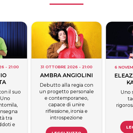
 - 21:00
31 OTTOBRE 2026 - 21:00
6 NOVEM
IO
AMBRA ANGIOLINI
ELEAZ
TA
K
Debutto alla regia con
un progetto personale
on il suo
Uno 
e contemporaneo,
 Uno
ta
capace di unire
tomila,
rigoro
riflessione, ironia e
’insegna
introspezione
tà tra
ddoti e
LE