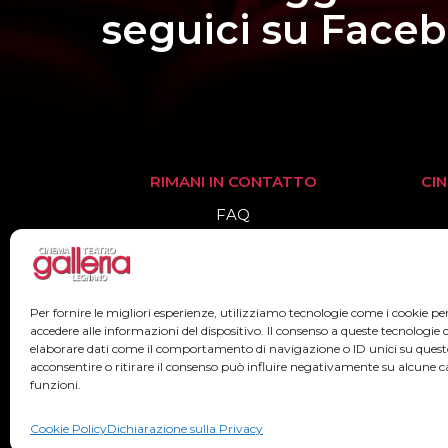
seguici su Face
RIMANI IN CONTATTO
CI
FAQ
Informazioni
Biglietteria
Per fornire le migliori esperienze, utilizziamo tecnologie come i cookie 
accedere alle informazioni del dispositivo. Il consenso a queste tecnologie 
elaborare dati come il comportamento di navigazione o ID unici su quest
acconsentire o ritirare il consenso può influire negativamente su alcune ca
funzioni.
2022© Teatr
Cookie Policy
Dichiarazione sulla Privacy