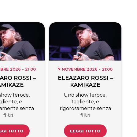
BRE 2026 - 21:00
7 NOVEMBRE 2026 - 21:00
ARO ROSSI –
ELEAZARO ROSSI –
AMIKAZE
KAMIKAZE
show feroce,
Uno show feroce,
gliente, e
tagliente, e
samente senza
rigorosamente senza
filtri
filtri
GGI TUTTO
LEGGI TUTTO