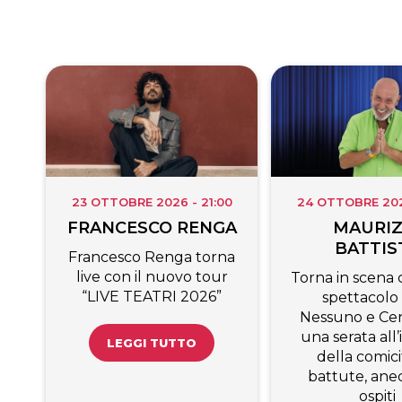
23 OTTOBRE 2026 - 21:00
24 OTTOBRE 2026
FRANCESCO RENGA
MAURIZ
BATTIS
Francesco Renga torna
live con il nuovo tour
Torna in scena c
“LIVE TEATRI 2026”
spettacolo
Nessuno e Cen
una serata all
LEGGI TUTTO
della comici
battute, ane
ospiti