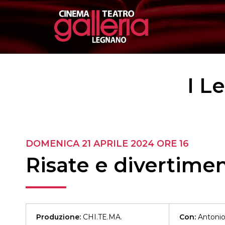
I L
DOMENICA 21 APRILE 2024
ORE 16
Risate e divertimen
Produzione:
CHI.TE.MA.
Con:
Antonio 