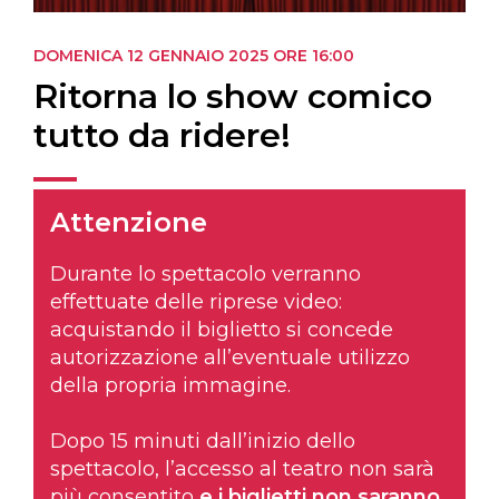
DOMENICA 12 GENNAIO 2025
ORE 16:00
Ritorna lo show comico
tutto da ridere!
Attenzione
Durante lo spettacolo verranno
effettuate delle riprese video:
acquistando il biglietto si concede
autorizzazione all’eventuale utilizzo
della propria immagine.
Dopo 15 minuti dall’inizio dello
spettacolo, l’accesso al teatro non sarà
più consentito
e i biglietti non saranno