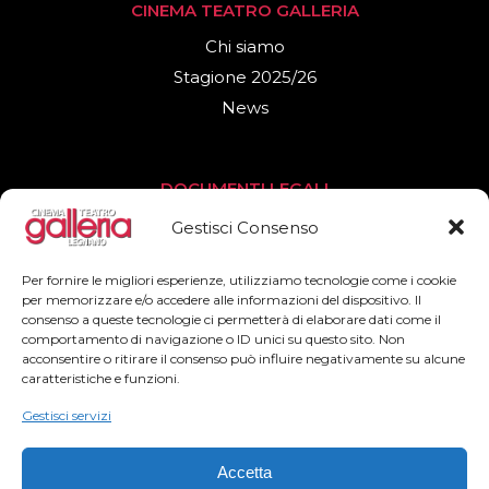
CINEMA TEATRO GALLERIA
Chi siamo
Stagione 2025/26
News
DOCUMENTI LEGALI
Privacy Policy
Gestisci Consenso
Cookies Policy
Per fornire le migliori esperienze, utilizziamo tecnologie come i cookie
per memorizzare e/o accedere alle informazioni del dispositivo. Il
consenso a queste tecnologie ci permetterà di elaborare dati come il
SEGUICI
comportamento di navigazione o ID unici su questo sito. Non
acconsentire o ritirare il consenso può influire negativamente su alcune
Facebook
caratteristiche e funzioni.
Instagram
Gestisci servizi
Accetta