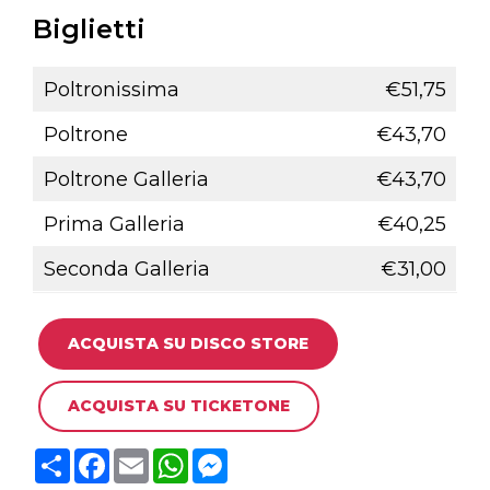
Biglietti
Poltronissima
€51,75
Poltrone
€43,70
Poltrone Galleria
€43,70
Prima Galleria
€40,25
Seconda Galleria
€31,00
ACQUISTA SU DISCO STORE
ACQUISTA SU TICKETONE
C
F
E
W
M
o
a
m
h
e