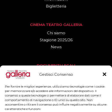
Biglietteria
CINEMA TEATRO GALLERIA
Chi siamo
Stagione 2025/26
News
DOCUMENTI LEGALI
Privacy Policy
Gestisci Consenso
Cookies Policy
Per fornire le migliori esperienze, utilizziamo tecnologie come i cookie
per memorizzare e/o accedere alle informazioni del dispositivo. Il
consenso a queste tecnologie ci permetterà di elaborare dati come il
SEGUICI
comportamento di navigazione o ID unici su questo sito. Non
acconsentire o ritirare il consenso può influire negativamente su alcune
Facebook
caratteristiche e funzioni.