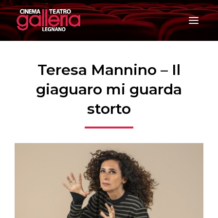
T
o
g
g
l
e
Teresa Mannino – Il
n
a
giaguaro mi guarda
v
i
storto
g
a
t
i
o
n