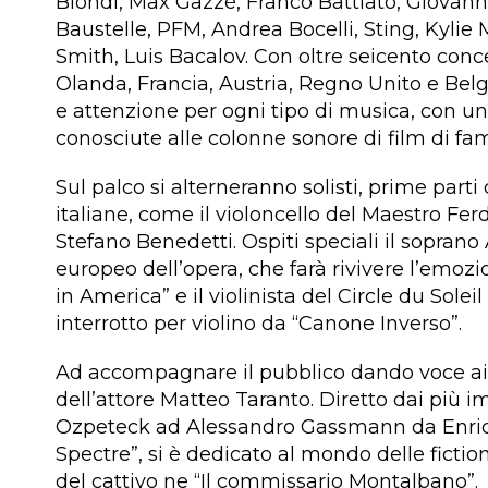
Biondi, Max Gazzè, Franco Battiato, Giovann
Baustelle, PFM, Andrea Bocelli, Sting, Kyli
Smith, Luis Bacalov. Con oltre seicento conce
Olanda, Francia, Austria, Regno Unito e Belg
e attenzione per ogni tipo di musica, con un
conosciute alle colonne sonore di film di f
Sul palco si alterneranno solisti, prime parti 
italiane, come il violoncello del Maestro Fe
Stefano Benedetti. Ospiti speciali il sopran
europeo dell’opera, che farà rivivere l’emo
in America” e il violinista del Circle du Solei
interrotto per violino da “Canone Inverso”.
Ad accompagnare il pubblico dando voce ai 
dell’attore Matteo Taranto. Diretto dai più imp
Ozpeteck ad Alessandro Gassmann da Enric
Spectre”, si è dedicato al mondo delle fictio
del cattivo ne “Il commissario Montalbano”.