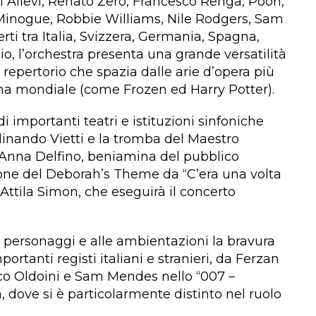
i Allevi, Renato Zero, Francesco Renga, Pooh,
e Minogue, Robbie Williams, Nile Rodgers, Sam
rti tra Italia, Svizzera, Germania, Spagna,
io, l’orchestra presenta una grande versatilità
 repertorio che spazia dalle arie d’opera più
ama mondiale (come Frozen ed Harry Potter).
di importanti teatri e istituzioni sinfoniche
rdinando Vietti e la tromba del Maestro
o Anna Delfino, beniamina del pubblico
zione del Deborah’s Theme da “C’era una volta
l Attila Simon, che eseguirà il concerto
personaggi e alle ambientazioni la bravura
ortanti registi italiani e stranieri, da Ferzan
o Oldoini e Sam Mendes nello “007 –
n, dove si è particolarmente distinto nel ruolo