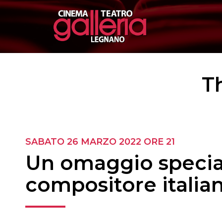
T
SABATO 26 MARZO 2022 ORE 21
Un omaggio special
compositore italian