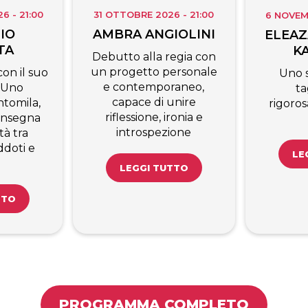
 - 21:00
31 OTTOBRE 2026 - 21:00
6 NOVEM
IO
AMBRA ANGIOLINI
ELEAZ
TA
K
Debutto alla regia con
un progetto personale
on il suo
Uno 
e contemporaneo,
 Uno
ta
capace di unire
tomila,
rigoro
riflessione, ironia e
’insegna
introspezione
tà tra
ddoti e
LE
LEGGI TUTTO
TTO
PROGRAMMA COMPLETO