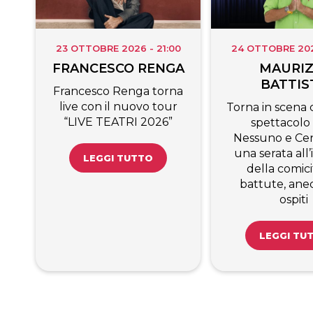
23 OTTOBRE 2026 - 21:00
24 OTTOBRE 2026
FRANCESCO RENGA
MAURIZ
BATTIS
Francesco Renga torna
live con il nuovo tour
Torna in scena c
“LIVE TEATRI 2026”
spettacolo
Nessuno e Cen
una serata all
LEGGI TUTTO
della comici
battute, ane
ospiti
LEGGI TU