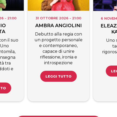
 - 21:00
31 OTTOBRE 2026 - 21:00
6 NOVEM
IO
AMBRA ANGIOLINI
ELEAZ
TA
K
Debutto alla regia con
un progetto personale
on il suo
Uno 
e contemporaneo,
 Uno
ta
capace di unire
tomila,
rigoro
riflessione, ironia e
’insegna
introspezione
tà tra
ddoti e
LE
LEGGI TUTTO
TTO