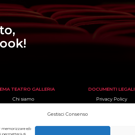
to,
book!
NEMA TEATRO GALLERIA
DOCUMENTI LEGALI
Chi siamo
Privacy Policy
Stagione 2025/26
Cookies Policy
Gestisci Consenso
News
per memorizzare e/o
ci permetterà di