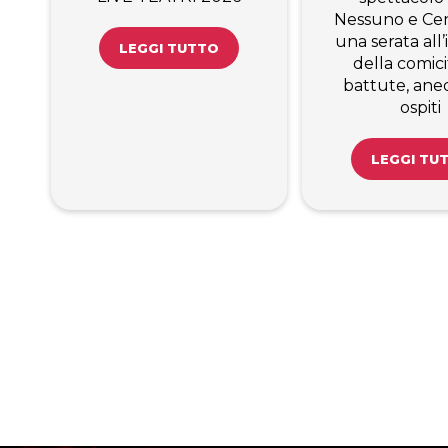
Nessuno e Cen
una serata all
LEGGI TUTTO
della comici
battute, ane
ospiti
LEGGI TU