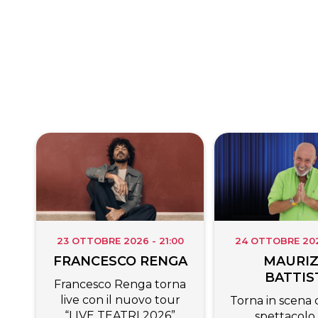
d
k
p
e
i
r
23 OTTOBRE 2026 - 21:00
24 OTTOBRE 2026
FRANCESCO RENGA
MAURIZ
BATTIS
Francesco Renga torna
live con il nuovo tour
Torna in scena c
“LIVE TEATRI 2026”
spettacolo