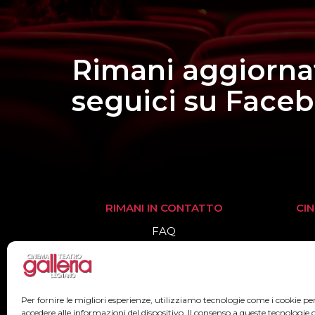
Rimani aggiorna
seguici su Face
RIMANI IN CONTATTO
CI
FAQ
Informazioni
Biglietteria
Per fornire le migliori esperienze, utilizziamo tecnologie come i cookie 
accedere alle informazioni del dispositivo. Il consenso a queste tecnologie 