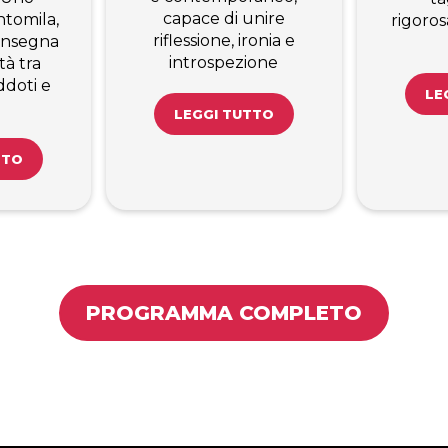
capace di unire
tomila,
rigoro
riflessione, ironia e
’insegna
introspezione
tà tra
ddoti e
LE
LEGGI TUTTO
TTO
PROGRAMMA COMPLETO