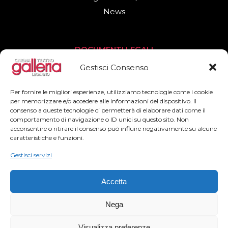
News
DOCUMENTI LEGALI
Privacy Policy
Gestisci Consenso
Cookies Policy
Per fornire le migliori esperienze, utilizziamo tecnologie come i cookie
per memorizzare e/o accedere alle informazioni del dispositivo. Il
consenso a queste tecnologie ci permetterà di elaborare dati come il
SEGUICI
comportamento di navigazione o ID unici su questo sito. Non
acconsentire o ritirare il consenso può influire negativamente su alcune
Facebook
caratteristiche e funzioni.
Instagram
Gestisci servizi
Accetta
Nega
2022© Teatro Cinema Galleria – All Rights Reserved
Visualizza preferenze