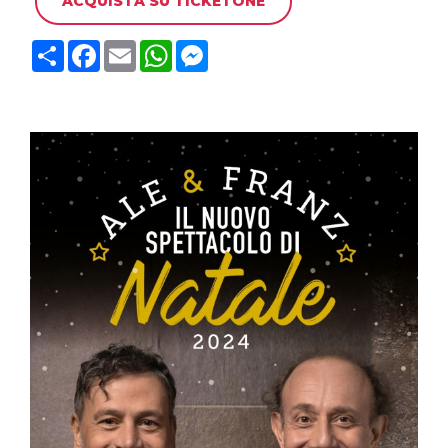
ACQUISTA SU TICKETONE
C
F
E
W
M
o
a
m
h
e
n
c
a
a
s
d
e
i
t
s
i
b
l
s
e
v
o
A
n
i
o
p
g
d
k
p
e
i
r