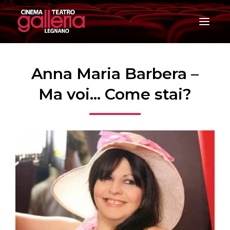
T
o
g
g
l
e
Anna Maria Barbera –
n
a
Ma voi… Come stai?
v
i
g
a
t
i
o
n