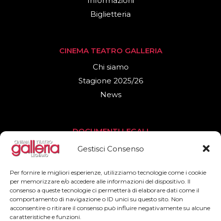
Informazioni
Biglietteria
CINEMA TEATRO GALLERIA
Chi siamo
Stagione 2025/26
News
DOCUMENTI LEGALI
Privacy Policy
Gestisci Consenso
Cookies Policy
Per fornire le migliori esperienze, utilizziamo tecnologie come i cookie
per memorizzare e/o accedere alle informazioni del dispositivo. Il
consenso a queste tecnologie ci permetterà di elaborare dati come il
SEGUICI
comportamento di navigazione o ID unici su questo sito. Non
acconsentire o ritirare il consenso può influire negativamente su alcune
Facebook
caratteristiche e funzioni.