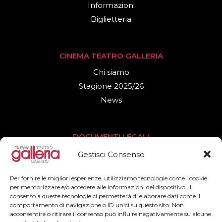
Informazioni
Biglietteria
CINEMA TEATRO GALLERIA
Chi siamo
Stagione 2025/26
News
DOCUMENTI LEGALI
Privacy Policy
Gestisci Consenso
Cookies Policy
Per fornire le migliori esperienze, utilizziamo tecnologie come i cookie
per memorizzare e/o accedere alle informazioni del dispositivo. Il
consenso a queste tecnologie ci permetterà di elaborare dati come il
SEGUICI
comportamento di navigazione o ID unici su questo sito. Non
acconsentire o ritirare il consenso può influire negativamente su alcune
Facebook