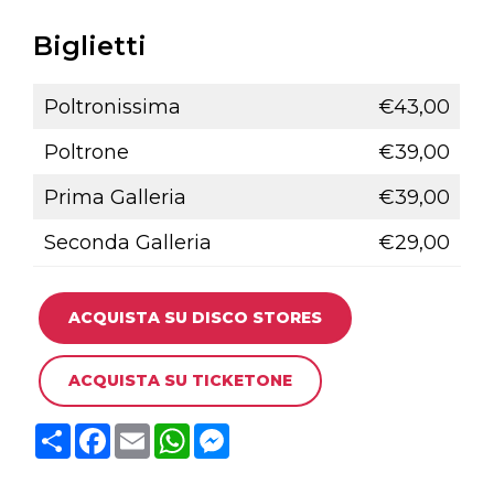
Biglietti
Poltronissima
€43,00
Poltrone
€39,00
Prima Galleria
€39,00
Seconda Galleria
€29,00
ACQUISTA SU DISCO STORES
ACQUISTA SU TICKETONE
C
F
E
W
M
o
a
m
h
e
n
c
a
a
s
d
e
i
t
s