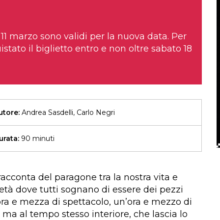
l’11 marzo sono validi per la nuova data. Per
istato il biglietto entro e non oltre sabato 18
utore:
Andrea Sasdelli, Carlo Negri
urata:
90 minuti
acconta del paragone tra la nostra vita e
ietà dove tutti sognano di essere dei pezzi
n’ora e mezza di spettacolo, un’ora e mezzo di
ma al tempo stesso interiore, che lascia lo