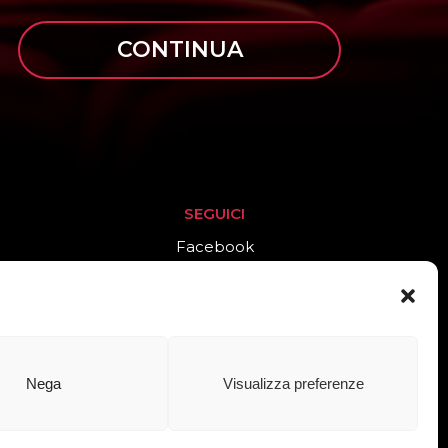
CONTINUA
SEGUICI
Facebook
Instagram
Nega
Visualizza preferenze
cinaidee adv