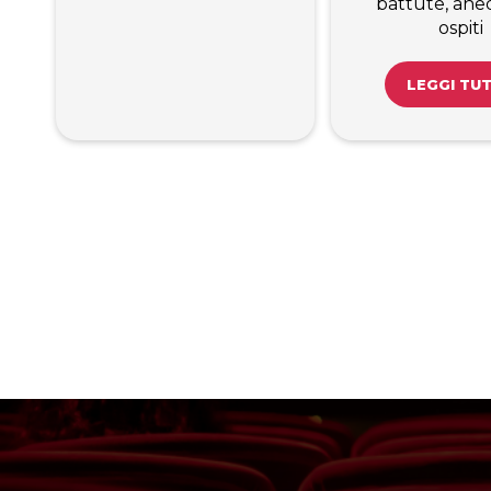
battute, ane
ospiti
LEGGI TU