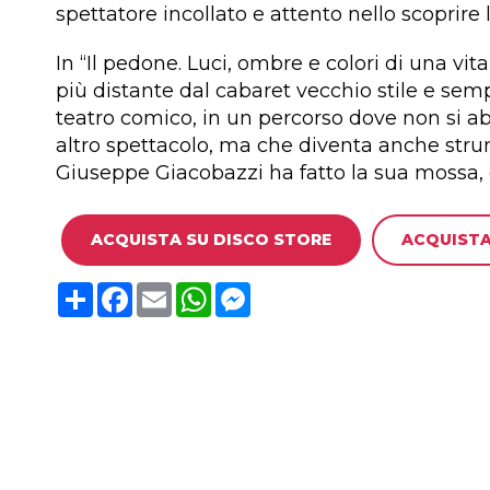
spettatore incollato e attento nello scoprire
In “Il pedone. Luci, ombre e colori di una 
più distante dal cabaret vecchio stile e semp
teatro comico, in un percorso dove non si a
altro spettacolo, ma che diventa anche strum
Giuseppe Giacobazzi ha fatto la sua mossa, or
ACQUISTA SU DISCO STORE
ACQUISTA
C
F
E
W
M
o
a
m
h
e
n
c
a
a
s
d
e
i
t
s
i
b
l
s
e
v
o
A
n
i
o
p
g
d
k
p
e
i
r