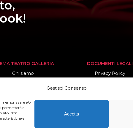
to,
book!
NEMA TEATRO GALLERIA
DOCUMENTI LEGALI
Chi siamo
Privacy Policy
Stagione 2025/26
Cookies Policy
Gestisci Consenso
News
per memorizzare e/o
ci permetterà di
o sito. Non
Accetta
ratteristiche e
o Cinema Galleria – All Rights Reserved – Powered by
Offi