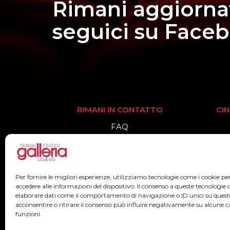
Rimani aggiorna
seguici su Face
RIMANI IN CONTATTO
CI
FAQ
Informazioni
Biglietteria
Per fornire le migliori esperienze, utilizziamo tecnologie come i cookie 
accedere alle informazioni del dispositivo. Il consenso a queste tecnologie 
elaborare dati come il comportamento di navigazione o ID unici su quest
acconsentire o ritirare il consenso può influire negativamente su alcune ca
funzioni.
2022© Teatr