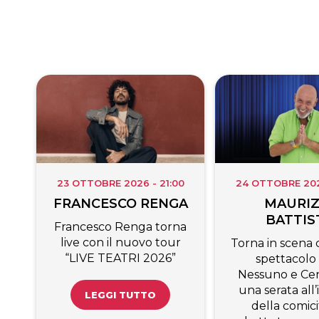
23 OTTOBRE 2026 - 21:00
24 OTTOBRE 2026
FRANCESCO RENGA
MAURIZ
BATTIS
Francesco Renga torna
live con il nuovo tour
Torna in scena c
“LIVE TEATRI 2026”
spettacolo
Nessuno e Cen
una serata all
LEGGI TUTTO
della comici