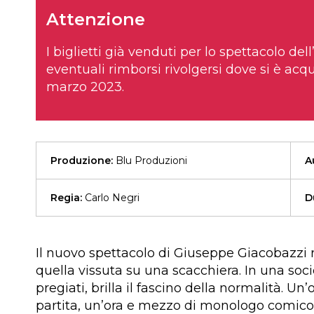
Attenzione
I biglietti già venduti per lo spettacolo del
eventuali rimborsi rivolgersi dove si è acqu
marzo 2023.
Produzione:
Blu Produzioni
A
Regia:
Carlo Negri
D
Il nuovo spettacolo di Giuseppe Giacobazzi r
quella vissuta su una scacchiera. In una soc
pregiati, brilla il fascino della normalità. U
partita, un’ora e mezzo di monologo comico 