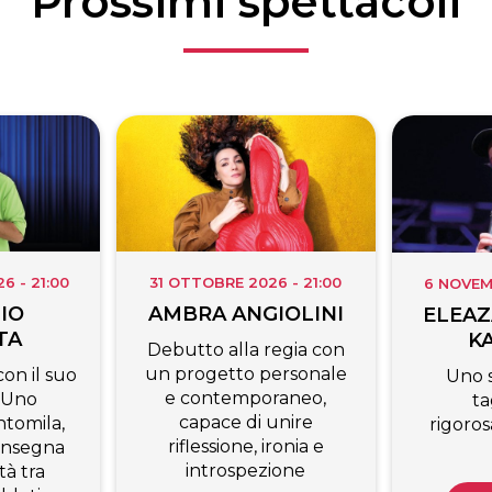
Prossimi spettacoli
 - 21:00
31 OTTOBRE 2026 - 21:00
6 NOVEM
IO
AMBRA ANGIOLINI
ELEAZ
TA
K
Debutto alla regia con
un progetto personale
on il suo
Uno 
e contemporaneo,
 Uno
ta
capace di unire
tomila,
rigoro
riflessione, ironia e
’insegna
introspezione
tà tra