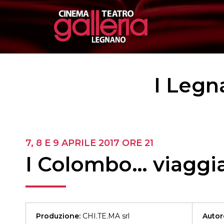
I Legn
7, 8 E 9 APRILE 2017
ORE 21
I Colombo… viaggia
Produzione:
CHI.TE.MA srl
Autor