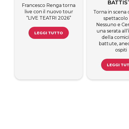
BATTIS
Francesco Renga torna
live con il nuovo tour
Torna in scena c
“LIVE TEATRI 2026”
spettacolo
Nessuno e Cen
una serata all
LEGGI TUTTO
della comici
battute, ane
ospiti
LEGGI TU