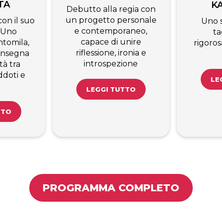
TA
K
Debutto alla regia con
un progetto personale
on il suo
Uno 
e contemporaneo,
 Uno
ta
capace di unire
tomila,
rigoro
riflessione, ironia e
’insegna
introspezione
tà tra
ddoti e
LE
LEGGI TUTTO
TTO
PROGRAMMA COMPLETO