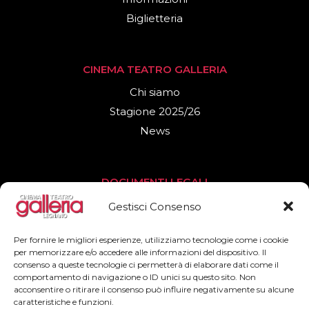
Biglietteria
CINEMA TEATRO GALLERIA
Chi siamo
Stagione 2025/26
News
DOCUMENTI LEGALI
Privacy Policy
Gestisci Consenso
Cookies Policy
Per fornire le migliori esperienze, utilizziamo tecnologie come i cookie
per memorizzare e/o accedere alle informazioni del dispositivo. Il
consenso a queste tecnologie ci permetterà di elaborare dati come il
SEGUICI
comportamento di navigazione o ID unici su questo sito. Non
acconsentire o ritirare il consenso può influire negativamente su alcune
Facebook
caratteristiche e funzioni.