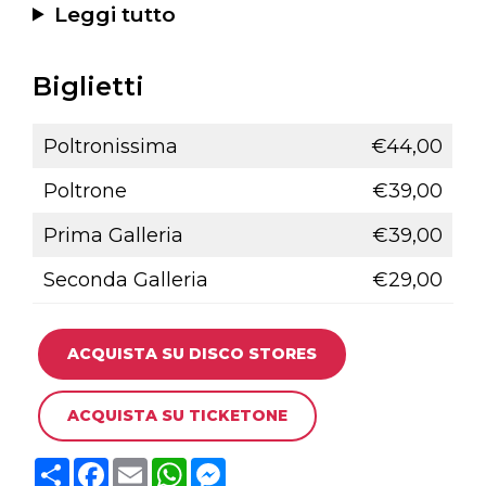
Leggi tutto
Biglietti
Poltronissima
€44,00
Poltrone
€39,00
Prima Galleria
€39,00
Seconda Galleria
€29,00
ACQUISTA SU DISCO STORES
ACQUISTA SU TICKETONE
C
F
E
W
M
o
a
m
h
e