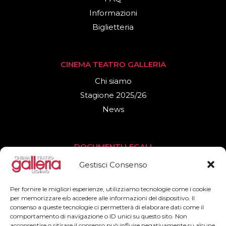
Informazioni
Biglietteria
CINEMA TEATRO GALLERIA
Chi siamo
Stagione 2025/26
News
DOCUMENTI LEGALI
Privacy Policy
Gestisci Consenso
Cookies Policy
Per fornire le migliori esperienze, utilizziamo tecnologie come i cookie
per memorizzare e/o accedere alle informazioni del dispositivo. Il
consenso a queste tecnologie ci permetterà di elaborare dati come il
SEGUICI
comportamento di navigazione o ID unici su questo sito. Non
acconsentire o ritirare il consenso può influire negativamente su alcune