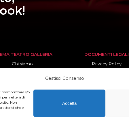
book!
NEMA TEATRO GALLERIA
DOCUMENTI LEGALI
Chi siamo
Privacy Policy
Stagione 2025/26
Cookies Policy
Gestisci Consenso
News
per memorizzare e/o
ci permetterà di
o sito. Non
Accetta
ratteristiche e
o Cinema Galleria – All Rights Reserved – Powered by
Offi