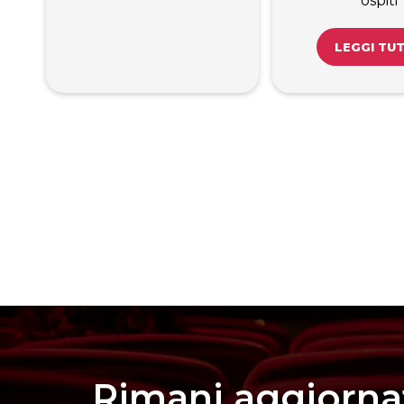
ospiti
LEGGI TU
Rimani aggiorna