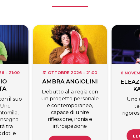
 - 21:00
31 OTTOBRE 2026 - 21:00
6 NOVEM
IO
AMBRA ANGIOLINI
ELEAZ
TA
K
Debutto alla regia con
un progetto personale
on il suo
Uno 
e contemporaneo,
 Uno
ta
capace di unire
tomila,
rigoro
riflessione, ironia e
’insegna
introspezione
tà tra
ddoti e
LE