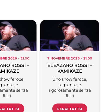
BRE 2026 - 21:00
7 NOVEMBRE 2026 - 21:00
ARO ROSSI –
ELEAZARO ROSSI –
AMIKAZE
KAMIKAZE
show feroce,
Uno show feroce,
gliente, e
tagliente, e
samente senza
rigorosamente senza
filtri
filtri
GGI TUTTO
LEGGI TUTTO