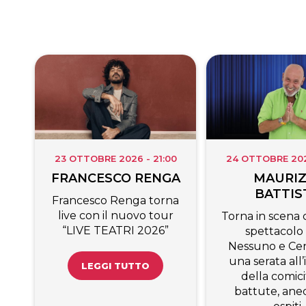
23 OTTOBRE 2026 - 21:00
24 OTTOBRE 2026
FRANCESCO RENGA
MAURIZ
BATTIS
Francesco Renga torna
live con il nuovo tour
Torna in scena c
“LIVE TEATRI 2026”
spettacolo
Nessuno e Cen
una serata all
LEGGI TUTTO
della comici
battute, ane