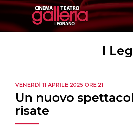
I Leg
VENERDÌ 11 APRILE 2025
ORE 21
Un nuovo spettacol
risate