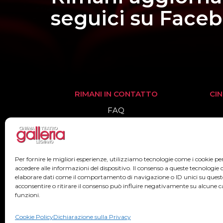
seguici su Face
RIMANI IN CONTATTO
CI
FAQ
Informazioni
Biglietteria
Per fornire le migliori esperienze, utilizziamo tecnologie come i cookie 
accedere alle informazioni del dispositivo. Il consenso a queste tecnologie 
elaborare dati come il comportamento di navigazione o ID unici su quest
acconsentire o ritirare il consenso può influire negativamente su alcune ca
funzioni.
2022© Teatr
Cookie Policy
Dichiarazione sulla Privacy