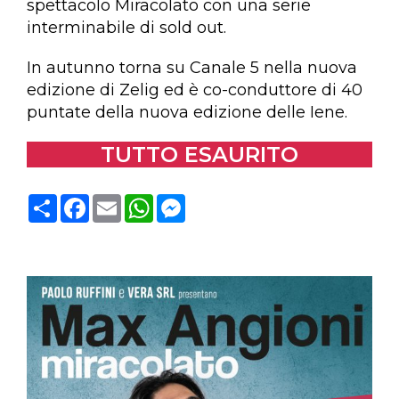
spettacolo Miracolato con una serie
interminabile di sold out.
In autunno torna su Canale 5 nella nuova
edizione di Zelig ed è co-conduttore di 40
puntate della nuova edizione delle Iene.
TUTTO ESAURITO
C
F
E
W
M
o
a
m
h
e
n
c
a
a
s
d
e
i
t
s
i
b
l
s
e
v
o
A
n
i
o
p
g
d
k
p
e
i
r