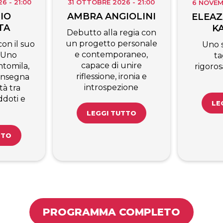
 - 21:00
31 OTTOBRE 2026 - 21:00
6 NOVEM
IO
AMBRA ANGIOLINI
ELEAZ
TA
K
Debutto alla regia con
un progetto personale
on il suo
Uno 
e contemporaneo,
 Uno
ta
capace di unire
tomila,
rigoro
riflessione, ironia e
’insegna
introspezione
tà tra
ddoti e
LE
LEGGI TUTTO
TTO
PROGRAMMA COMPLETO