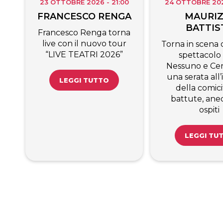
23 OTTOBRE 2026 - 21:00
24 OTTOBRE 2026
FRANCESCO RENGA
MAURIZ
BATTIS
Francesco Renga torna
live con il nuovo tour
Torna in scena c
“LIVE TEATRI 2026”
spettacolo
Nessuno e Cen
una serata all
LEGGI TUTTO
della comici
battute, ane
ospiti
LEGGI TU