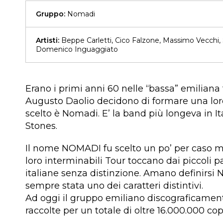
Gruppo:
Nomadi
Artisti:
Beppe Carletti, Cico Falzone, Massimo Vecchi, Se
Domenico Inguaggiato
Erano i primi anni 60 nelle “bassa” emilian
Augusto Daolio decidono di formare una loro
scelto è Nomadi. E’ la band più longeva in Ita
Stones.
Il nome NOMADI fu scelto un po’ per caso ma 
loro interminabili Tour toccano dai piccoli p
italiane senza distinzione. Amano definirsi N
sempre stata uno dei caratteri distintivi.
Ad oggi il gruppo emiliano discograficamente 
raccolte per un totale di oltre 16.000.000 co