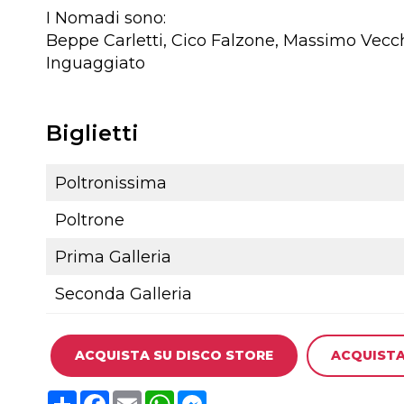
I Nomadi sono:
Beppe Carletti, Cico Falzone, Massimo Vecchi
Inguaggiato
Biglietti
Poltronissima
Poltrone
Prima Galleria
Seconda Galleria
ACQUISTA SU DISCO STORE
ACQUISTA
C
F
E
W
M