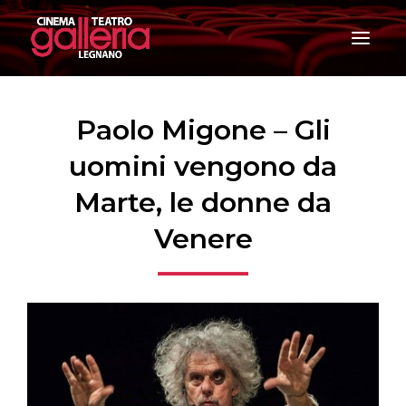
T
o
g
g
l
e
Paolo Migone – Gli
n
a
uomini vengono da
v
i
Marte, le donne da
g
a
Venere
t
i
o
n