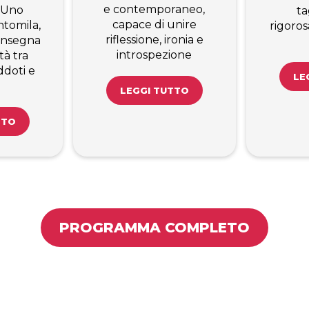
e contemporaneo,
 Uno
ta
capace di unire
tomila,
rigoro
riflessione, ironia e
’insegna
introspezione
tà tra
ddoti e
LE
LEGGI TUTTO
TTO
PROGRAMMA COMPLETO