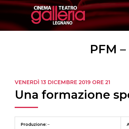
PFM – 
VENERDÌ 13 DICEMBRE 2019
ORE 21
Una formazione sp
Produzione:
–
A