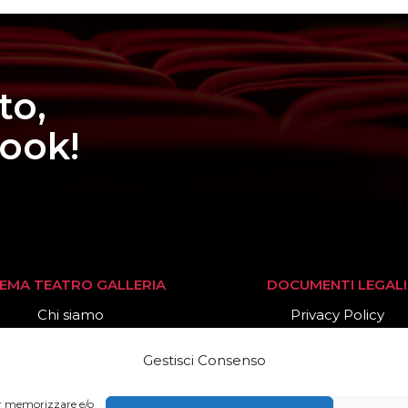
to,
book!
NEMA TEATRO GALLERIA
DOCUMENTI LEGALI
Chi siamo
Privacy Policy
Stagione 2025/26
Cookies Policy
Gestisci Consenso
News
per memorizzare e/o