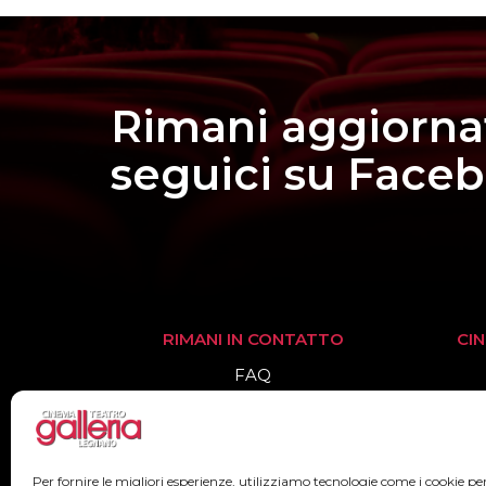
Rimani aggiorna
seguici su Face
RIMANI IN CONTATTO
CI
FAQ
Informazioni
Biglietteria
Per fornire le migliori esperienze, utilizziamo tecnologie come i cookie 