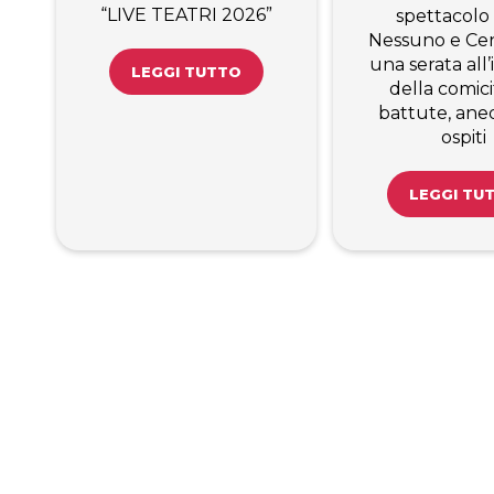
“LIVE TEATRI 2026”
spettacolo
Nessuno e Cen
una serata all
LEGGI TUTTO
della comici
battute, ane
ospiti
LEGGI TU