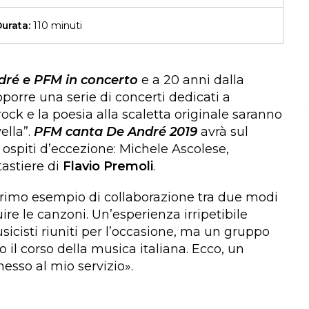
urata:
110 minuti
dré e PFM in concerto
e a 20 anni dalla
oporre una serie di concerti dedicati a
 rock e la poesia alla scaletta originale saranno
ella”.
PFM canta De André 2019
avrà sul
ospiti d’eccezione: Michele Ascolese,
tastiere di
Flavio Premoli
.
l primo esempio di collaborazione tra due modi
e le canzoni. Un’esperienza irripetibile
icisti riuniti per l’occasione, ma un gruppo
 il corso della musica italiana. Ecco, un
esso al mio servizio».