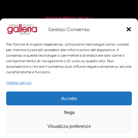
DOCUMENTI LEGALI
Privacy Policy
Gestisci Consenso
Cookies Policy
Per fornire le migliori esperienze, utilizziamo tecnologie come i cookie
per memorizzare e/o accedere alle informazioni del dispositivo. Il
consenso a queste tecnologie ci permetterà di elaborare dati come il
SEGUICI
comportamento di navigazione o ID unici su questo sito. Non
acconsentire o ritirare il consenso può influire negativamente su alcune
Facebook
caratteristiche e funzioni.
Instagram
Gestisci servizi
Accetta
Nega
2022© Teatro Cinema Galleria – All Rights Reserved
Visualizza preferenze
– Powered by
Officinaidee adv