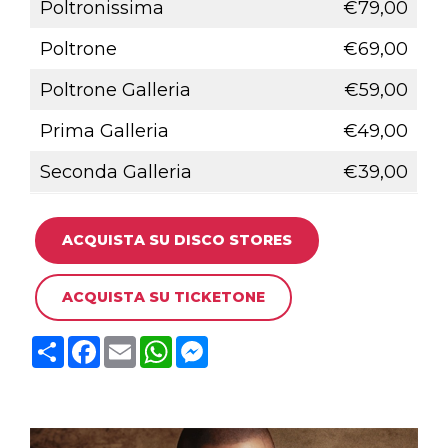
Poltronissima
€79,00
Poltrone
€69,00
Poltrone Galleria
€59,00
Prima Galleria
€49,00
Seconda Galleria
€39,00
ACQUISTA SU DISCO STORES
ACQUISTA SU TICKETONE
C
F
E
W
M
o
a
m
h
e
n
c
a
a
s
d
e
i
t
s
i
b
l
s
e
v
o
A
n
i
o
p
g