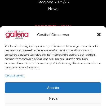
Stagione 2025/26
News
DOCUMENTI LEGALI
Privacy Policy
Gestisci Consenso
Cookies Policy
Per fornire le migliori esperienze, utilizziamo tecnologie come i cookie
per memorizzare e/o accedere alle informazioni del dispositivo. Il
consenso a queste tecnologie ci permetterà di elaborare dati come il
SEGUICI
comportamento di navigazione o ID unici su questo sito. Non
acconsentire o ritirare il consenso può influire negativamente su alcune
Facebook
caratteristiche e funzioni.
Instagram
Gestisci servizi
Accetta
Nega
2022© Teatro Cinema Galleria – All Rights Reserved