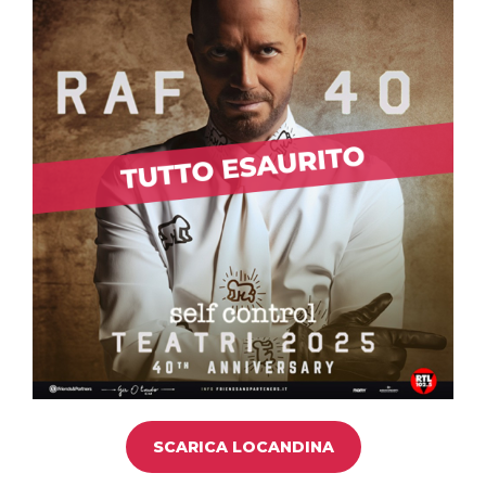
d
k
p
e
i
r
SCARICA LOCANDINA