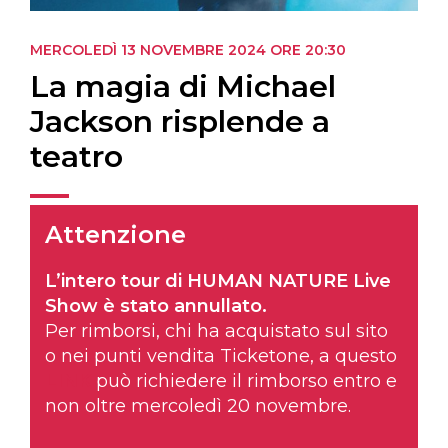
MERCOLEDÌ 13 NOVEMBRE 2024
ORE 20:30
La magia di Michael
Jackson risplende a
teatro
Attenzione
L’intero tour di HUMAN NATURE Live
Show è stato annullato.
Per rimborsi, chi ha acquistato sul sito
o nei punti vendita Ticketone, a questo
LINK
può richiedere il rimborso entro e
non oltre mercoledì 20 novembre.