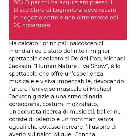
SOLO per chi ha acquistato presso il
Disco Store di Legnano si deve recare
in negozio entro e non oltre mercoledì
20 novembre.
Ha calcato i principali palcoscenici
mondiali ed è stato definito il miglior
spettacolo dedicato al Re del Pop, Michael
Jackson! “Human Nature Live Show”, è lo
spettacolo che offre un’esperienza
musicale e visiva impeccabile, rievocando
l’arte e l’universo musicale di Michael
Jackson grazie a una straordinaria
coreografia, costumi mozzafiato,
un’accurata ricerca di musicisti, ballerini,
coriste di talento e un frontman senza
eguali che potesse ricreare l’illusione di
averlo sul palco: Miguel Concha.