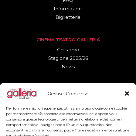
FAQ
Informazioni
Biglietteria
CINEMA TEATRO GALLERIA
Chi siamo
Stagione 2025/26
News
DOCUMENTI LEGALI
Gestisci Consenso
Privacy Policy
Cookies Policy
Per fornire le migliori esperienze, utilizziamo tecnologie come i cookie
per memorizzare e/o accedere alle informazioni del dispositivo. Il
consenso a queste tecnologie ci permetterà di elaborare dati come il
comportamento di navigazione o ID unici su questo sito. Non
SEGUICI
acconsentire o ritirare il consenso può influire negativamente su alcune
caratteristiche e funzioni.