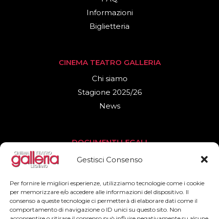
Informazioni
Biglietteria
CINEMA TEATRO GALLERIA
Chi siamo
Stagione 2025/26
News
DOCUMENTI LEGALI
Privacy Policy
Gestisci Consenso
Cookies Policy
Per fornire le migliori esperienze, utilizziamo tecnologie come i cookie
per memorizzare e/o accedere alle informazioni del dispositivo. Il
consenso a queste tecnologie ci permetterà di elaborare dati come il
SEGUICI
comportamento di navigazione o ID unici su questo sito. Non
acconsentire o ritirare il consenso può influire negativamente su alcune